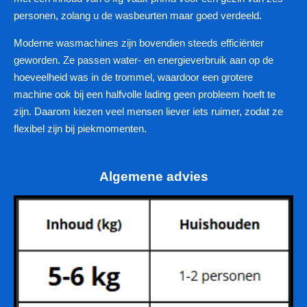
personen, zolang u de wasbeurten maar goed verdeeld.
Moderne wasmachines zijn bovendien steeds efficiënter
geworden. Ze passen water- en energieverbruik aan op de
hoeveelheid was in de trommel, waardoor een grotere
machine ook bij een halfvolle lading geen probleem hoeft te
zijn. Daarom kiezen veel mensen liever iets ruimer, zodat ze
flexibel zijn bij piekmomenten.
Algemene advies