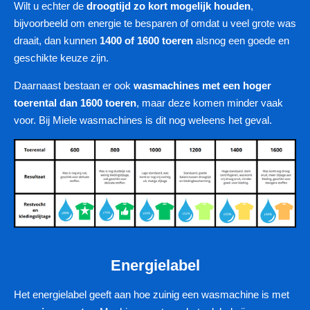
Wilt u echter de
droogtijd zo kort mogelijk houden
,
bijvoorbeeld om energie te besparen of omdat u veel grote was
draait, dan kunnen
1400 of 1600 toeren
alsnog een goede en
geschikte keuze zijn.
Daarnaast bestaan er ook
wasmachines met een hoger
toerental dan 1600 toeren
, maar deze komen minder vaak
voor. Bij Miele wasmachines is dit nog weleens het geval.
Energielabel
Het energielabel geeft aan hoe zuinig een wasmachine is met