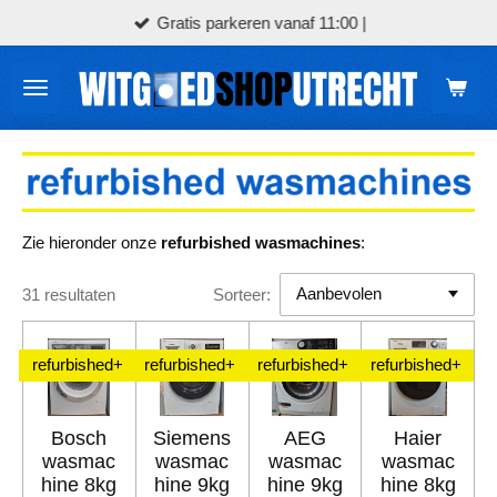
Gratis parkeren vanaf 11:00 |
Ga
direct
naar
de
hoofdinhoud
Zie hieronder onze
refurbished wasmachines
:
31 resultaten
Sorteer:
refurbished+
refurbished+
refurbished+
refurbished+
Bosch
Siemens
AEG
Haier
wasmac
wasmac
wasmac
wasmac
hine 8kg
hine 9kg
hine 9kg
hine 8kg