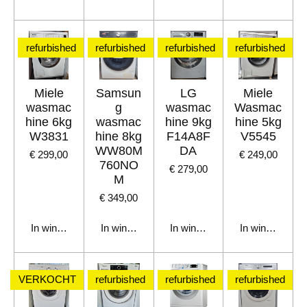
refurbished
refurbished
refurbished
refurbished
Miele
Samsun
LG
Miele
wasmac
g
wasmac
Wasmac
hine 6kg
wasmac
hine 9kg
hine 5kg
W3831
hine 8kg
F14A8F
V5545
WW80M
DA
€ 299,00
€ 249,00
760NO
€ 279,00
M
€ 349,00
In winkelwagen
In winkelwagen
In winkelwagen
In winkelwage
VERKOCHT
refurbished
refurbished
refurbished