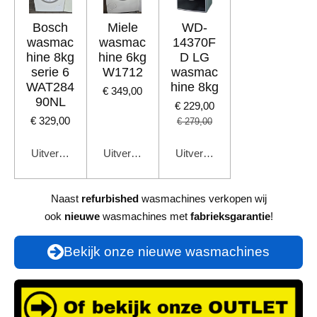
Bosch
Miele
WD-
wasmac
wasmac
14370F
hine 8kg
hine 6kg
D LG
serie 6
W1712
wasmac
WAT284
hine 8kg
€ 349,00
90NL
€ 229,00
€ 329,00
€ 279,00
Uitverkocht
Uitverkocht
Uitverkocht
Naast
refurbished
wasmachines verkopen wij
ook
nieuwe
wasmachines met
fabrieksgarantie
!
Bekijk onze nieuwe wasmachines