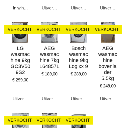
In winkelwagen
Uitverkocht
Uitverkocht
Uitverkocht
VERKOCHT
VERKOCHT
VERKOCHT
VERKOCHT
LG
AEG
Bosch
AEG
wasmac
wasmac
wasmac
wasmac
hine 9kg
hine 7kg
hine 9kg
hine
GC3V50
L64857L
Logixx 9
bovenla
9S2
der
€ 189,00
€ 289,00
5.5kg
€ 299,00
€ 249,00
Uitverkocht
Uitverkocht
Uitverkocht
Uitverkocht
VERKOCHT
VERKOCHT
VERKOCHT