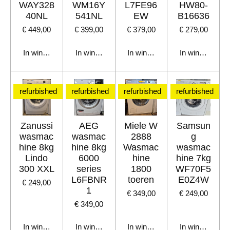
WAY328
WM16Y
L7FE96
HW80-
40NL
541NL
EW
B16636
€ 449,00
€ 399,00
€ 379,00
€ 279,00
In winkelwagen
In winkelwagen
In winkelwagen
In winkelwage
refurbished
refurbished
refurbished
refurbished
Zanussi
AEG
Miele W
Samsun
wasmac
wasmac
2888
g
hine 8kg
hine 8kg
Wasmac
wasmac
Lindo
6000
hine
hine 7kg
300 XXL
series
1800
WF70F5
L6FBNR
toeren
E0Z4W
€ 249,00
1
€ 349,00
€ 249,00
€ 349,00
In winkelwagen
In winkelwagen
In winkelwagen
In winkelwage