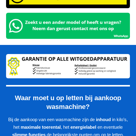
Waar moet u op letten bij aankoop
wasmachine?
Bij de aankoop van een wasmachine zijn de
inhoud
in kilo’s,
het
maximale toerental
, het
energielabel
en eventuele
slimme functies
de belangrijkste punten om op te letten,