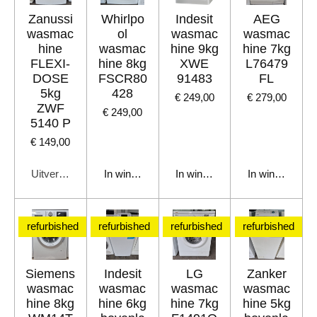
Zanussi
Whirlpo
Indesit
AEG
wasmac
ol
wasmac
wasmac
hine
wasmac
hine 9kg
hine 7kg
FLEXI-
hine 8kg
XWE
L76479
DOSE
FSCR80
91483
FL
5kg
428
€ 249,00
€ 279,00
ZWF
€ 249,00
5140 P
€ 149,00
Uitverkocht
In winkelwagen
In winkelwagen
In winkelwage
refurbished
refurbished
refurbished
refurbished
Siemens
Indesit
LG
Zanker
wasmac
wasmac
wasmac
wasmac
hine 8kg
hine 6kg
hine 7kg
hine 5kg