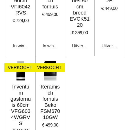
60cm
ch
des 50
2B
VFI6042
fornuis
cm
€ 449,00
RVS
breed
€ 499,00
EVCK51
€ 729,00
20
€ 399,00
In winkelwagen
In winkelwagen
Uitverkocht
Uitverkocht
VERKOCHT
VERKOCHT
Inventu
Keramis
m
ch
gasfornu
fornuis
is 60cm
Beko
VFG603
FSM670
4WGRV
10GW
S
€ 499,00