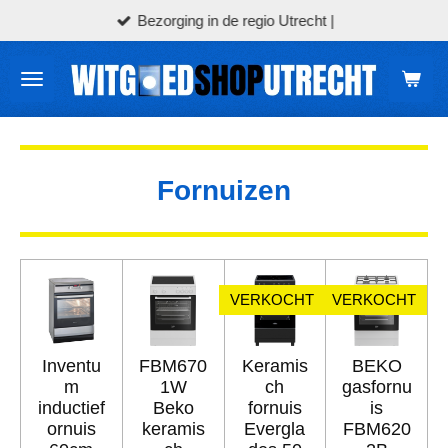
Bezorging in de regio Utrecht |
Ga
direct
naar
de
hoofdinhoud
Fornuizen
VERKOCHT
VERKOCHT
Inventu
FBM670
Keramis
BEKO
m
1W
ch
gasfornu
inductief
Beko
fornuis
is
ornuis
keramis
Evergla
FBM620