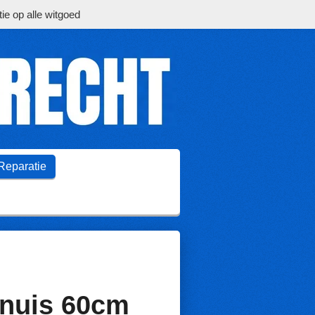
ie op alle witgoed
Reparatie
rnuis 60cm