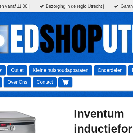
en vanaf 11:00 |
Bezorging in de regio Utrecht |
Garant
Outlet
Kleine huishoudapparaten
Onderdelen
Over Ons
Contact
Inventum
inductiefo