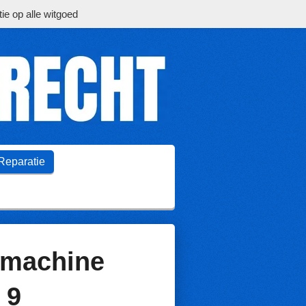
ie op alle witgoed
Reparatie
machine
 9