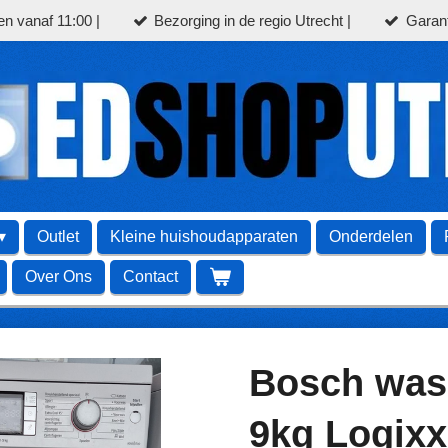
en vanaf 11:00 |
Bezorging in de regio Utrecht |
Garant
Outlet
Kleine huishoudapparaten
Onderdelen
Over Ons
Contact
Bosch was
9kg Logixx