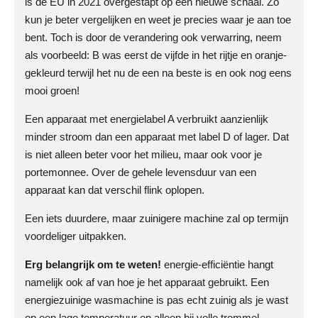
is de EU in 2021 overgestapt op een nieuwe schaal. Zo
kun je beter vergelijken en weet je precies waar je aan toe
bent. Toch is door de verandering ook verwarring, neem
als voorbeeld: B was eerst de vijfde in het rijtje en oranje-
gekleurd terwijl het nu de een na beste is en ook nog eens
mooi groen!
Een apparaat met energielabel A verbruikt aanzienlijk
minder stroom dan een apparaat met label D of lager. Dat
is niet alleen beter voor het milieu, maar ook voor je
portemonnee. Over de gehele levensduur van een
apparaat kan dat verschil flink oplopen.
Een iets duurdere, maar zuinigere machine zal op termijn
voordeliger uitpakken.
Erg belangrijk om te weten!
energie-efficiëntie hangt
namelijk ook af van hoe je het apparaat gebruikt. Een
energiezuinige wasmachine is pas echt zuinig als je wast
op een lage temperatuur en alleen bij volle trommel.