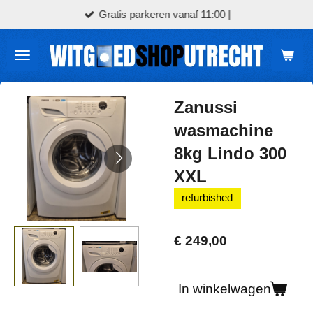
Gratis parkeren vanaf 11:00 |
Ga
direct
naar
de
hoofdinhoud
Zanussi
wasmachine
8kg Lindo 300
XXL
refurbished
€ 249,00
In winkelwagen