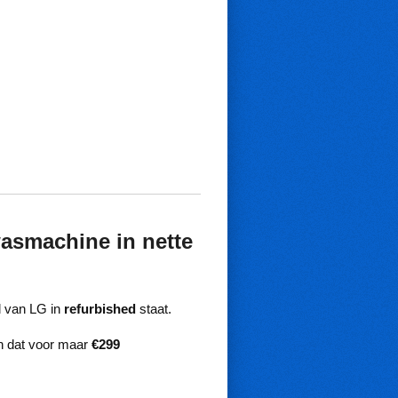
smachine in nette
l van LG in
refurbished
staat.
En dat voor maar
€299