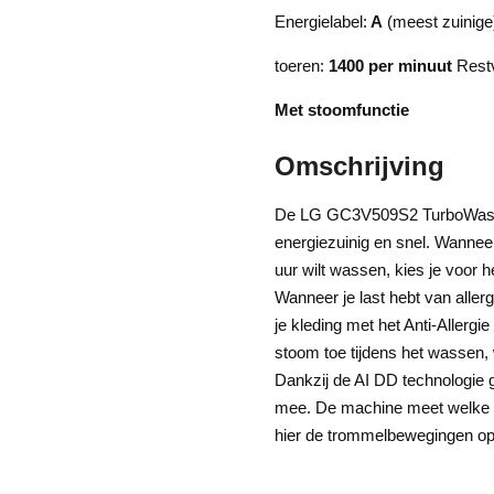
Energielabel:
A
(meest zuinige
toeren:
1400 per minuut
Rest
Met stoomfunctie
Omschrijving
De LG GC3V509S2 TurboWash 
energiezuinig en snel. Wannee
uur wilt wassen, kies je voor
Wanneer je last hebt van allerg
je kleding met het Anti-Aller
stoom toe tijdens het wassen,
Dankzij de AI DD technologie ga
mee. De machine meet welke st
hier de trommelbewegingen op a