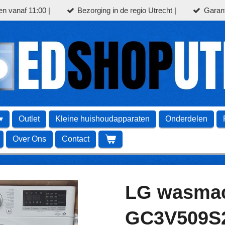
en vanaf 11:00 |
Bezorging in de regio Utrecht |
Garant
Outlet
Kleine huishoudapparaten
Onderdelen
Over Ons
Contact
LG wasmac
GC3V509S