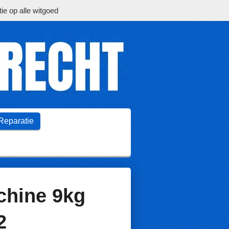
ie op alle witgoed
Reparatie
hine 9kg
2