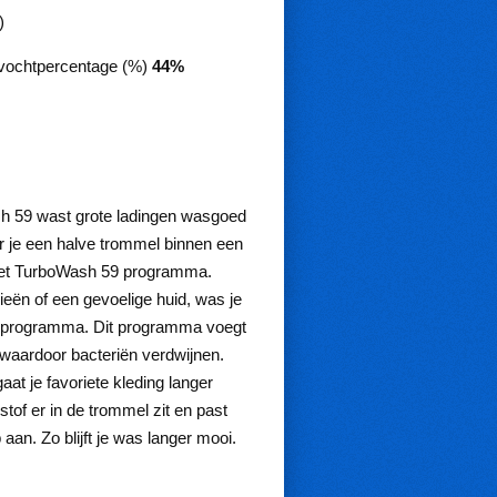
)
vochtpercentage (%)
44%
59 wast grote ladingen wasgoed
r je een halve trommel binnen een
 het TurboWash 59 programma.
ieën of een gevoelige huid, was je
gie programma. Dit programma voegt
 waardoor bacteriën verdwijnen.
at je favoriete kleding langer
of er in de trommel zit en past
an. Zo blijft je was langer mooi.