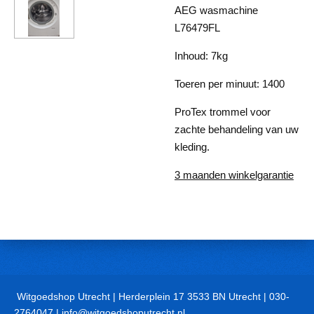
AEG wasmachine
L76479FL
Inhoud: 7kg
Toeren per minuut: 1400
ProTex trommel voor
zachte behandeling van uw
kleding.
3 maanden winkelgarantie
Witgoedshop Utrecht | Herderplein 17 3533 BN Utrecht | 030-
2764047 | info@witgoedshoputrecht.nl