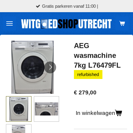
Gratis parkeren vanaf 11:00 |
Ga
direct
naar
de
hoofdinhoud
AEG
wasmachine
7kg L76479FL
refurbished
€ 279,00
In winkelwagen