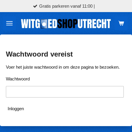
tis parkeren vanaf 11:00 |
Bezo
Ga
direct
naar
de
hoofdinhoud
Wachtwoord vereist
Voer het juiste wachtwoord in om deze pagina te bezoeken.
Wachtwoord
Inloggen