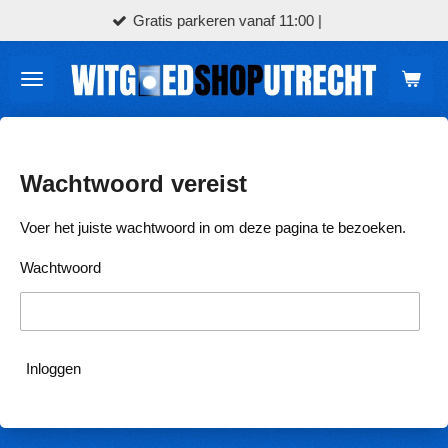
tis parkeren vanaf 11:00 |
Bezo
Ga
direct
naar
de
hoofdinhoud
Wachtwoord vereist
Voer het juiste wachtwoord in om deze pagina te bezoeken.
Wachtwoord
Inloggen