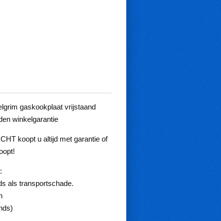
lgrim gaskookplaat vrijstaand
en winkelgarantie
koopt u altijd met garantie of
oopt!
:
ds als transportschade.
n
nds)