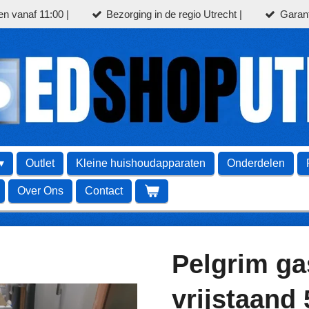
en vanaf 11:00 |
Bezorging in de regio Utrecht |
Garant
Outlet
Kleine huishoudapparaten
Onderdelen
Over Ons
Contact
Pelgrim ga
vrijstaand