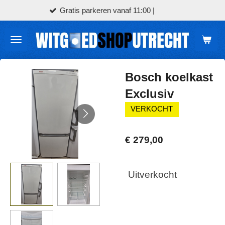
arkeren vanaf 11:00 |
Bezorging
Ga
direct
naar
de
hoofdinhoud
Bosch koelkast
Exclusiv
VERKOCHT
€ 279,00
Uitverkocht