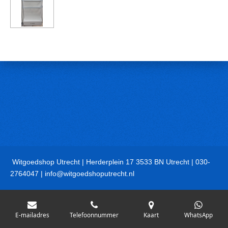
Witgoedshop Utrecht | Herderplein 17 3533 BN Utrecht | 030-
2764047 | info@witgoedshoputrecht.nl
E-mailadres
Telefoonnummer
Kaart
WhatsApp