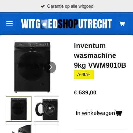
Garantie op alle witgoed
Ga
direct
naar
de
hoofdinhoud
Inventum
wasmachine
9kg VWM9010B
A-40%
€ 539,00
In winkelwagen