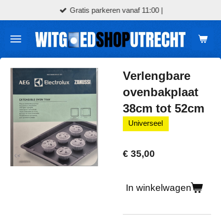
Gratis parkeren vanaf 11:00 |
Ga
direct
naar
de
hoofdinhoud
Verlengbare
ovenbakplaat
38cm tot 52cm
Universeel
€ 35,00
In winkelwagen