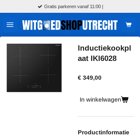
Gratis parkeren vanaf 11:00 |
Ga
direct
naar
de
hoofdinhoud
Inductiekookpl
aat IKI6028
€ 349,00
In winkelwagen
Productinformatie