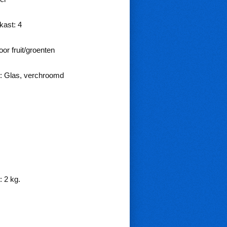
kast: 4
or fruit/groenten
: Glas, verchroomd
: 2 kg.