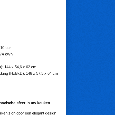
10 uur
 174 kWh
): 144 x 54,6 x 62 cm
kking (HxBxD): 148 x 57,5 ​​x 64 cm
vische sfeer in uw keuken.
en zich door een elegant design