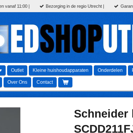
en vanaf 11:00 |
Bezorging in de regio Utrecht |
Garant
Outlet
Kleine huishoudapparaten
Onderdelen
Over Ons
Contact
Schneider 
SCDD211F