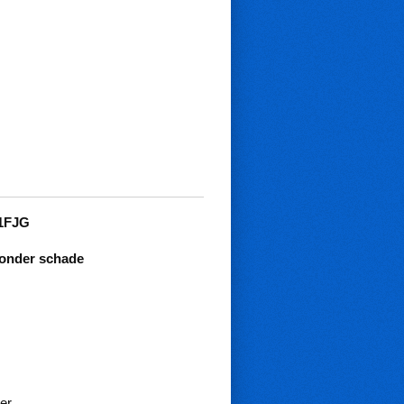
11FJG
zonder schade
er