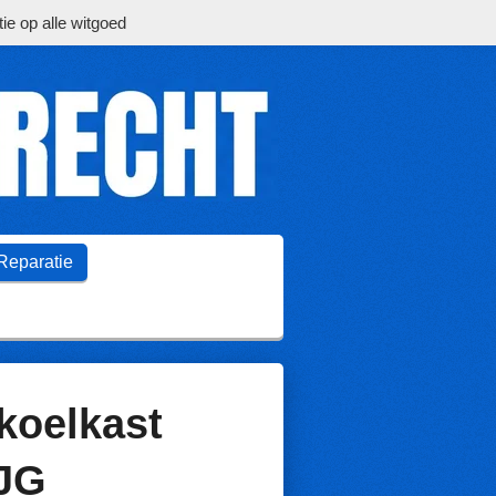
ie op alle witgoed
Reparatie
koelkast
JG