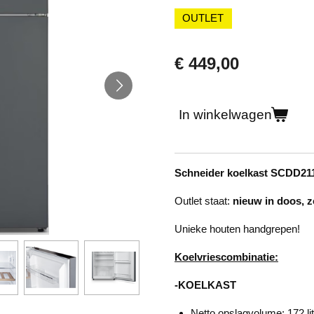
OUTLET
€ 449,00
In winkelwagen
Schneider koelkast SCDD2
Outlet staat:
nieuw in doos, 
Unieke houten handgrepen!
Koelvriescombinatie:
-KOELKAST
Netto opslagvolume: 172 lit