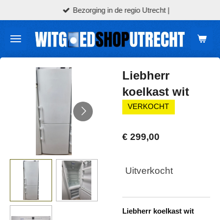
Bezorging in de regio Utrecht |
Ga
direct
naar
de
hoofdinhoud
Liebherr
koelkast wit
VERKOCHT
€ 299,00
Uitverkocht
Liebherr koelkast wit