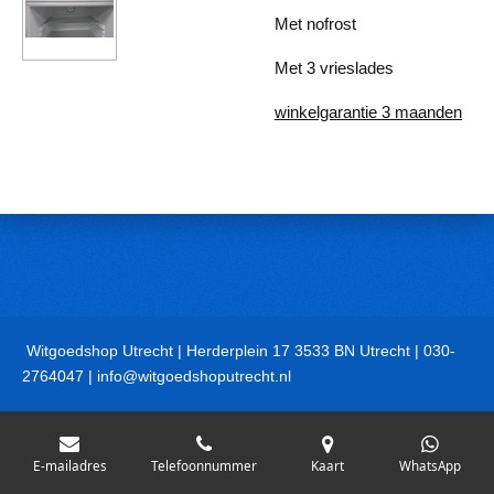
Met nofrost
Met 3 vrieslades
winkelgarantie 3 maanden
Witgoedshop Utrecht | Herderplein 17 3533 BN Utrecht | 030-
2764047 | info@witgoedshoputrecht.nl
E-mailadres
Telefoonnummer
Kaart
WhatsApp