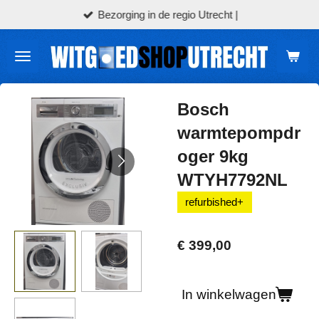
Bezorging in de regio Utrecht |
Ga
direct
naar
de
hoofdinhoud
Bosch
warmtepompdr
oger 9kg
WTYH7792NL
refurbished+
€ 399,00
In winkelwagen