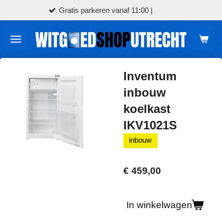
arkeren vanaf 11:00 |
Bezorging
Ga
direct
naar
de
hoofdinhoud
Inventum
inbouw
koelkast
IKV1021S
inbouw
€ 459,00
In winkelwagen