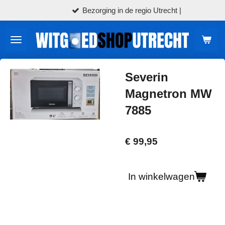
Bezorging in de regio Utrecht |
Ga
direct
naar
de
hoofdinhoud
Severin
Magnetron MW
7885
€ 99,95
In winkelwagen