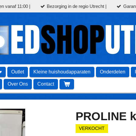
en vanaf 11:00 |
Bezorging in de regio Utrecht |
Garant
Outlet
Kleine huishoudapparaten
Onderdelen
Over Ons
Contact
PROLINE k
VERKOCHT