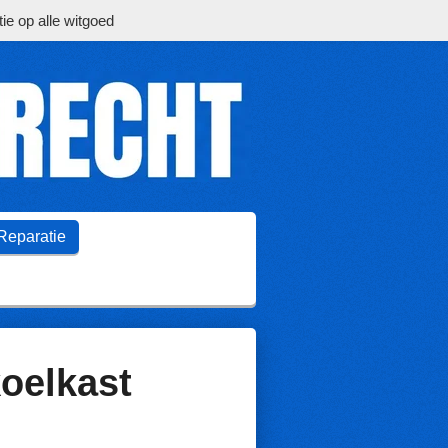
ie op alle witgoed
Reparatie
oelkast