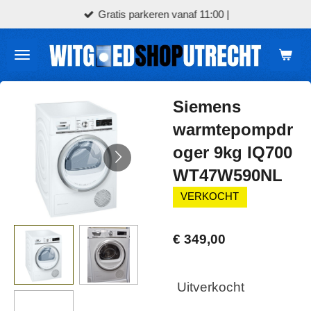
Gratis parkeren vanaf 11:00 |
Ga
direct
naar
de
hoofdinhoud
Siemens
warmtepompdr
oger 9kg IQ700
WT47W590NL
VERKOCHT
€ 349,00
Uitverkocht