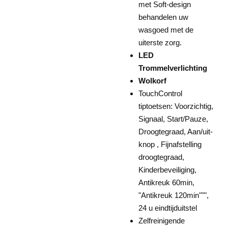
met Soft-design
behandelen uw
wasgoed met de
uiterste zorg.
LED
Trommelverlichting
Wolkorf
TouchControl
tiptoetsen: Voorzichtig,
Signaal, Start/Pauze,
Droogtegraad, Aan/uit-
knop , Fijnafstelling
droogtegraad,
Kinderbeveiliging,
Antikreuk 60min,
"Antikreuk 120min""",
24 u eindtijduitstel
Zelfreinigende