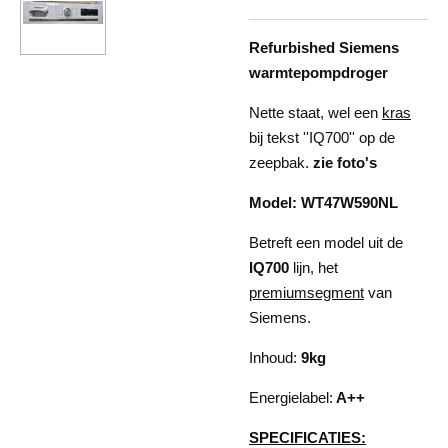
Refurbished Siemens
warmtepompdroger
Nette staat, wel een
kras
bij tekst ''IQ700'' op de
zeepbak.
zie foto's
Model: WT47W590NL
Betreft een model uit de
IQ700
lijn, het
premiumsegment
van
Siemens.
Inhoud:
9kg
Energielabel:
A++
SPECIFICATIES: