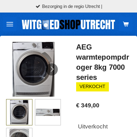
Bezorging in de regio Utrecht |
Ga
direct
naar
de
hoofdinhoud
AEG
warmtepompdr
oger 8kg 7000
series
VERKOCHT
€ 349,00
Uitverkocht