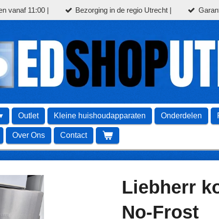
en vanaf 11:00 |
Bezorging in de regio Utrecht |
Garant
Outlet
Kleine huishoudapparaten
Onderdelen
Over Ons
Contact
Liebherr k
No-Frost