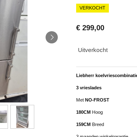
VERKOCHT
€ 299,00
Uitverkocht
Liebherr koelvriescombinati
3 vrieslades
Met
NO-FROST
180CM
Hoog
159CM
Breed
3 maanden winkelgarantie