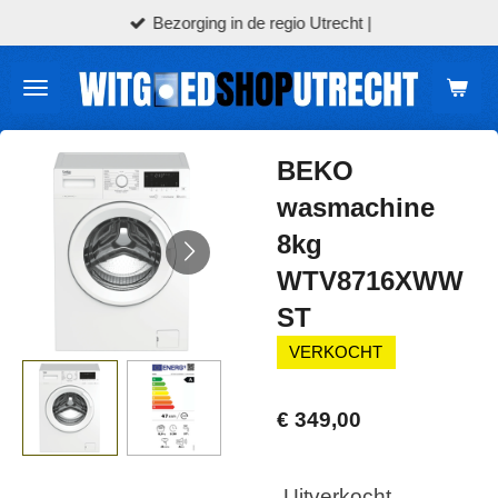
Bezorging in de regio Utrecht |
Ga
direct
naar
de
hoofdinhoud
BEKO
wasmachine
8kg
WTV8716XWW
ST
VERKOCHT
€ 349,00
Uitverkocht