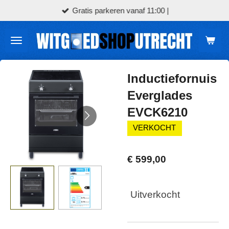
Gratis parkeren vanaf 11:00 |
Ga
direct
naar
de
hoofdinhoud
Inductiefornuis
Everglades
EVCK6210
VERKOCHT
€ 599,00
Uitverkocht