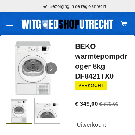
Bezorging in de regio Utrecht |
Ga
direct
naar
de
hoofdinhoud
BEKO
warmtepompdr
oger 8kg
DF8421TX0
VERKOCHT
€ 349,00
€ 579,00
Uitverkocht