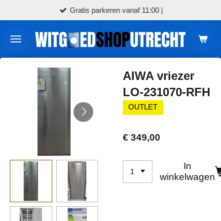
Gratis parkeren vanaf 11:00 |
Ga
direct
naar
de
hoofdinhoud
AIWA vriezer
LO-231070-RFH
OUTLET
€ 349,00
In
winkelwagen