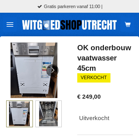
Gratis parkeren vanaf 11:00 |
Ga
direct
naar
de
hoofdinhoud
OK onderbouw
vaatwasser
45cm
VERKOCHT
€ 249,00
Uitverkocht