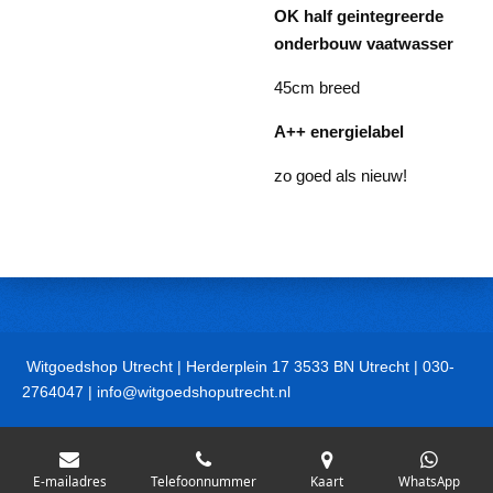
OK
half geintegreerde
onderbouw vaatwasser
45cm breed
A++ energielabel
zo goed als nieuw!
Witgoedshop Utrecht | Herderplein 17 3533 BN Utrecht | 030-
2764047 | info@witgoedshoputrecht.nl
E-mailadres
Telefoonnummer
Kaart
WhatsApp