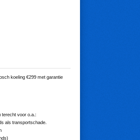
osch koeling €299 met garantie
 terecht voor o.a.:
ds als transportschade.
n
nds)