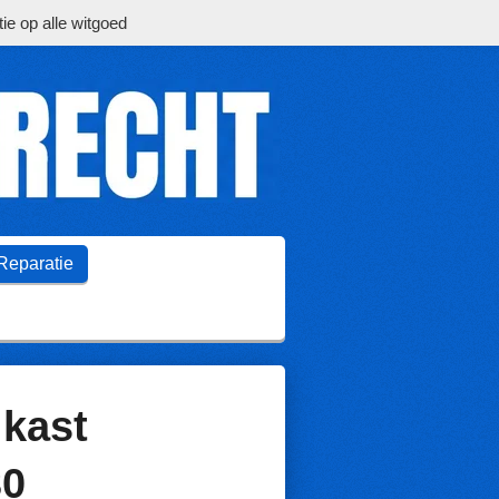
ie op alle witgoed
Reparatie
kast
0