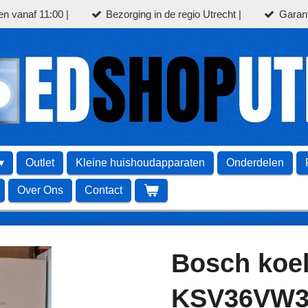
en vanaf 11:00 |
Bezorging in de regio Utrecht |
Garant
Outlet
Kleine huishoudapparaten
Onderdelen
Over Ons
Contact
Bosch koel
KSV36VW3