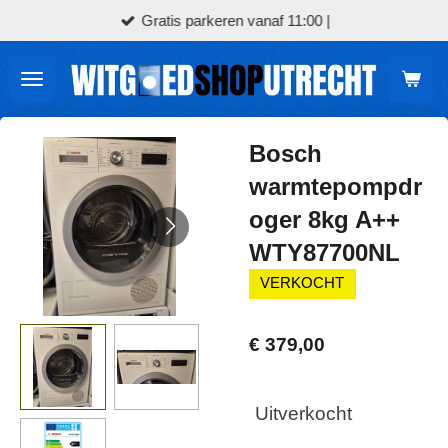
Gratis parkeren vanaf 11:00 |
Ga
direct
naar
de
hoofdinhoud
Bosch
warmtepompdr
oger 8kg A++
WTY87700NL
VERKOCHT
€ 379,00
Uitverkocht