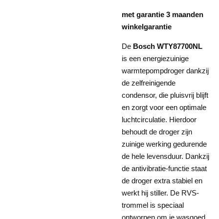
met garantie 3 maanden
winkelgarantie
De
Bosch WTY87700NL
is een energiezuinige
warmtepompdroger dankzij
de zelfreinigende
condensor, die pluisvrij blijft
en zorgt voor een optimale
luchtcirculatie. Hierdoor
behoudt de droger zijn
zuinige werking gedurende
de hele levensduur. Dankzij
de antivibratie-functie staat
de droger extra stabiel en
werkt hij stiller. De RVS-
trommel is speciaal
ontworpen om je wasgoed