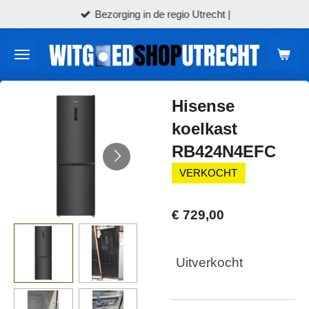
Bezorging in de regio Utrecht |
Ga
direct
naar
de
hoofdinhoud
Hisense
koelkast
RB424N4EFC
VERKOCHT
€ 729,00
Uitverkocht